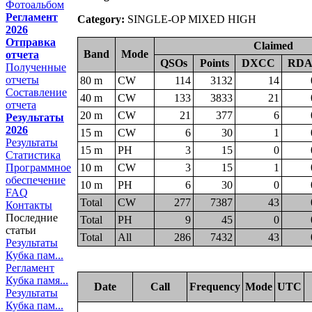
Фотоальбом
Регламент
Category:
SINGLE-OP MIXED HIGH
2026
Отправка
Claimed
Band
Mode
отчета
QSOs
Points
DXCC
RD
Полученные
отчеты
80 m
CW
114
3132
14
Составление
40 m
CW
133
3833
21
отчета
20 m
CW
21
377
6
Результаты
2026
15 m
CW
6
30
1
Результаты
15 m
PH
3
15
0
Статистика
Программное
10 m
CW
3
15
1
обеспечение
10 m
PH
6
30
0
FAQ
Total
CW
277
7387
43
Контакты
Последние
Total
PH
9
45
0
статьи
Total
All
286
7432
43
Результаты
Кубка пам...
Регламент
Кубка памя...
Date
Call
Frequency
Mode
UTC
Результаты
Кубка пам...