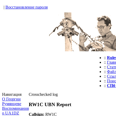
|
Восстановление пароля
::
Rule
::
Глав
::
Стат
::
Фай
::
Ссы
::
Пои
::
СПб
Навигация
Crosschecked log
О Георгии
Румянцеве
RW1C UBN Report
Воспоминания
о UA1DZ
Callsign:
RW1C