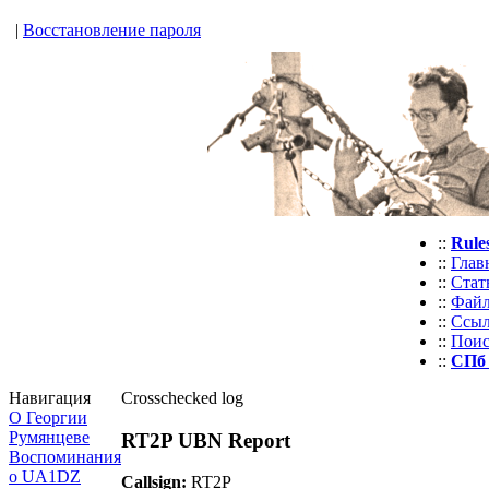
|
Восстановление пароля
::
Rule
::
Глав
::
Стат
::
Фай
::
Ссы
::
Пои
::
СПб
Навигация
Crosschecked log
О Георгии
Румянцеве
RT2P UBN Report
Воспоминания
о UA1DZ
Callsign:
RT2P