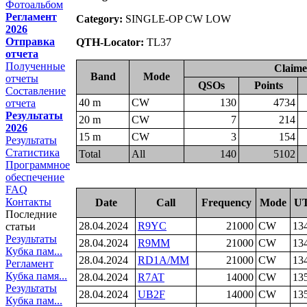
Фотоальбом
Регламент
Category:
SINGLE-OP CW LOW
2026
Отправка
QTH-Locator:
TL37
отчета
Полученные
Claim
Band
Mode
отчеты
QSOs
Points
Составление
40 m
CW
130
4734
отчета
Результаты
20 m
CW
7
214
2026
15 m
CW
3
154
Результаты
Статистика
Total
All
140
5102
Программное
обеспечение
FAQ
Контакты
Date
Call
Frequency
Mode
U
Последние
28.04.2024
R9YC
21000
CW
13
статьи
Результаты
28.04.2024
R9MM
21000
CW
13
Кубка пам...
28.04.2024
RD1A/MM
21000
CW
13
Регламент
Кубка памя...
28.04.2024
R7AT
14000
CW
13
Результаты
28.04.2024
UB2F
14000
CW
13
Кубка пам...